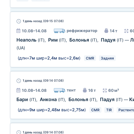
1 день
назад (09:15 07.08)
рефрижератор
10.08–14.08
14 т
6
Неаполь
Рим
Болонья
Падуя
Л
(IT)
,
(IT)
,
(IT)
,
(IT)
—
(UA)
(длн=
7м
шир=
2,4м
выс=
2,6м
)
CMR
Задняя
1 день
назад (09:14 07.08)
тент
10.08–14.08
16 т
60 м³
Бари
Анкона
Болонья
Падуя
К
(IT)
,
(IT)
,
(IT)
,
(IT)
—
(длн=
9м
шир=
2,48м
выс=
2,75м
)
CMR
TIR
Растент
1 день
назад (09:14 07.08)