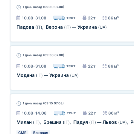
1 день
назад (09:30 07.08)
тент
10.08–31.08
22 т
86 м³
Падова
Верона
Украина
(IT)
,
(IT)
—
(UA)
1 день
назад (09:30 07.08)
тент
10.08–31.08
22 т
86 м³
Модена
Украина
(IT)
—
(UA)
1 день
назад (09:15 07.08)
тент
10.08–14.08
22 т
86 м³
Милан
Брешиа
Падуя
Львов
Р
(IT)
,
(IT)
,
(IT)
—
(UA)
,
CMR
Боковая