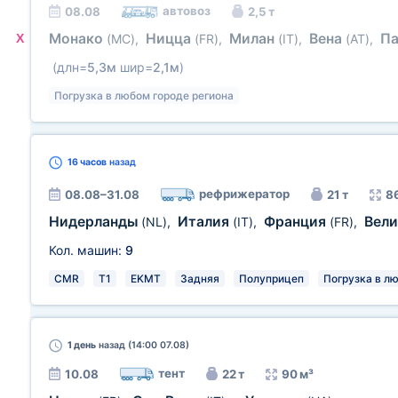
автовоз
08.08
2,5 т
Монако
Ницца
Милан
Вена
П
X
(MC)
,
(FR)
,
(IT)
,
(AT)
,
(длн=
5,3м
шир=
2,1м
)
Погрузка в любом городе региона
16 часов
назад
рефрижератор
08.08–31.08
21 т
8
Нидерланды
Италия
Франция
Вел
(NL)
,
(IT)
,
(FR)
,
Кол. машин:
9
CMR
T1
EKMT
Задняя
Полуприцеп
Погрузка в л
1 день
назад (14:00 07.08)
тент
10.08
22 т
90 м³