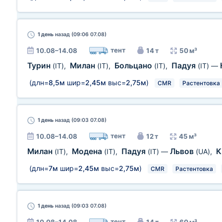
1 день
назад (09:06 07.08)
тент
10.08–14.08
14 т
50 м³
Турин
Милан
Больцано
Падуя
(IT)
,
(IT)
,
(IT)
,
(IT)
—
(длн=
8,5м
шир=
2,45м
выс=
2,75м
)
CMR
Растентовка
1 день
назад (09:03 07.08)
тент
10.08–14.08
12 т
45 м³
Милан
Модена
Падуя
Львов
К
(IT)
,
(IT)
,
(IT)
—
(UA)
,
(длн=
7м
шир=
2,45м
выс=
2,75м
)
CMR
Растентовка
1 день
назад (09:03 07.08)
тент