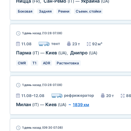
Ницца
Сан-Ремо
Украина
(FR)
,
(IT)
—
(UA)
Боковая
Задняя
Ремни
Съемн. стойки
1 день
назад (13:28 07.08)
тент
11.08
23 т
92 м³
Парма
Киев
Днипро
(IT)
—
(UA)
,
(UA)
CMR
T1
ADR
Растентовка
1 день
назад (13:28 07.08)
рефрижератор
11.08–12.08
20 т
86
Милан
Киев
(IT)
—
(UA)
~
1839 км
1 день
назад (09:30 07.08)