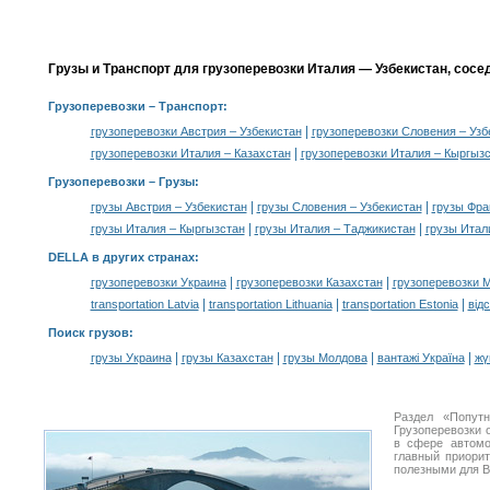
Грузы и Транспорт для грузоперевозки Италия — Узбекистан, сосе
Грузоперевозки
– Транспорт:
|
грузоперевозки Австрия – Узбекистан
грузоперевозки Словения – Узб
|
грузоперевозки Италия – Казахстан
грузоперевозки Италия – Кыргыз
Грузоперевозки –
Грузы
:
|
|
грузы Австрия – Узбекистан
грузы Словения – Узбекистан
грузы Фра
|
|
грузы Италия – Кыргызстан
грузы Италия – Таджикистан
грузы Итал
DELLA в других странах
:
|
|
грузоперевозки Украина
грузоперевозки Казахстан
грузоперевозки 
|
|
|
transportation Latvia
transportation Lithuania
transportation Estonia
від
Поиск грузов
:
|
|
|
|
грузы Украина
грузы Казахстан
грузы Молдова
вантажі Україна
жү
Раздел «Попут
Грузоперевозки 
в сфере автом
главный приори
полезными для В