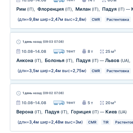
10.08–14.08
14 т
60 м³
Рим
Флоренция
Милан
Падуя
(IT)
,
(IT)
,
(IT)
,
(IT)
—
(длн=
9,8м
шир=
2,47м
выс=
2,8м
)
CMR
Растентовка
1 день
назад (09:03 07.08)
тент
10.08–14.08
8 т
25 м³
Анкона
Болонья
Падуя
Львов
(IT)
,
(IT)
,
(IT)
—
(UA)
,
(длн=
3,5м
шир=
2,4м
выс=
2,75м
)
CMR
Растентовка
1 день
назад (09:02 07.08)
тент
10.08–14.08
5 т
20 м³
Верона
Падуя
Гориция
Киев
(IT)
,
(IT)
,
(IT)
—
(UA)
(длн=
3,4м
шир=
2,48м
выс=
3м
)
CMR
TIR
Растенто