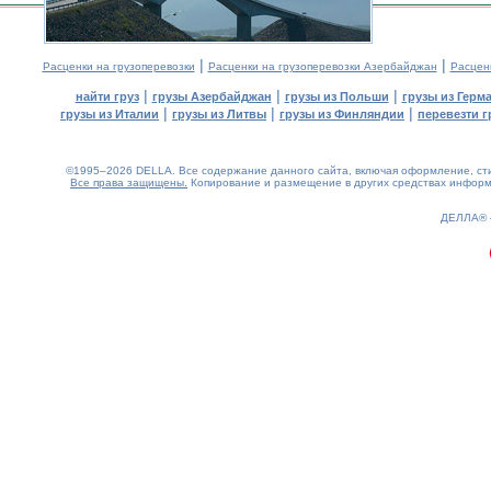
|
|
Расценки на грузоперевозки
Расценки на грузоперевозки Азербайджан
Расцен
|
|
|
найти груз
грузы Азербайджан
грузы из Польши
грузы из Герм
|
|
|
грузы из Италии
грузы из Литвы
грузы из Финляндии
перевезти г
©1995–2026 DELLA. Все содержание данного сайта, включая оформление, стил
Все права защищены.
Копирование и размещение в других средствах информа
0.21(aws2)
080826-23:47:16
ДЕЛЛА®