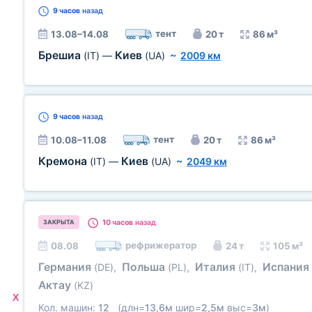
9 часов
назад
тент
13.08–14.08
20 т
86 м³
Брешиа
Киев
(IT)
—
(UA)
~
2009 км
9 часов
назад
тент
10.08–11.08
20 т
86 м³
Кремона
Киев
(IT)
—
(UA)
~
2049 км
10 часов
назад
ЗАКРЫТА
рефрижератор
08.08
24 т
105 м³
Германия
Польша
Италия
Испания
(DE)
,
(PL)
,
(IT)
,
Актау
(KZ)
X
Кол. машин:
12
(длн=
13,6м
шир=
2,5м
выс=
3м
)