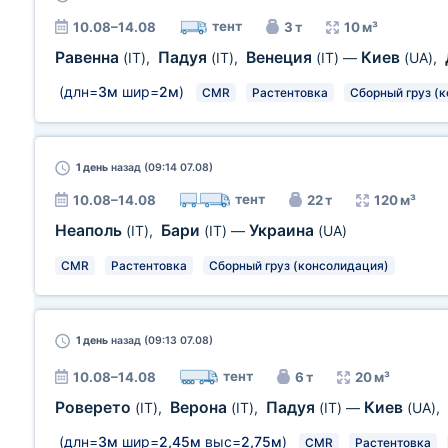
тент
10.08–14.08
3 т
10 м³
Равенна
Падуя
Венеция
Киев
(IT)
,
(IT)
,
(IT)
—
(UA)
,
(длн=
3м
шир=
2м
)
CMR
Растентовка
Сборный груз (
1 день
назад (09:14 07.08)
тент
10.08–14.08
22 т
120 м³
Неаполь
Бари
Украина
(IT)
,
(IT)
—
(UA)
CMR
Растентовка
Сборный груз (консолидация)
1 день
назад (09:13 07.08)
тент
10.08–14.08
6 т
20 м³
Роверето
Верона
Падуя
Киев
(IT)
,
(IT)
,
(IT)
—
(UA)
,
(длн=
3м
шир=
2,45м
выс=
2,75м
)
CMR
Растентовка