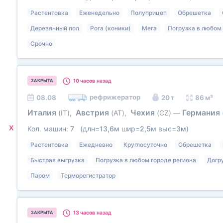
Растентовка
Еженедельно
Полуприцеп
Обрешетка
Деревянный пол
Рога (коники)
Мега
Погрузка в любом 
Срочно
10 часов
назад
ЗАКРЫТА
рефрижератор
08.08
20 т
86 м³
Италия
Австрия
Чехия
Германия
(IT)
,
(AT)
,
(CZ)
—
X
Кол. машин:
7
(длн=
13,6м
шир=
2,5м
выс=
3м
)
Растентовка
Ежедневно
Круглосуточно
Обрешетка
Быстрая выгрузка
Погрузка в любом городе региона
Догр
Паром
Терморегистратор
13 часов
назад
ЗАКРЫТА