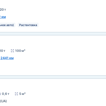
20 т
2 км
ьное авто)
Растентовка
20 т
100 м³
~
2441 км
0,6 т
5 м³
(UA)