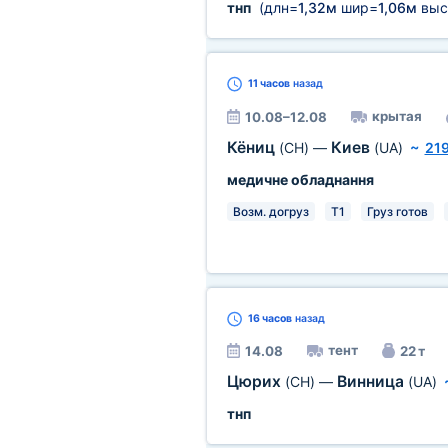
тнп
(длн=
1,32м
шир=
1,06м
выс
11 часов
назад
крытая
10.08–12.08
Кёниц
Киев
(CH)
—
(UA)
~
21
медичне обладнання
Возм. догруз
T1
Груз готов
16 часов
назад
тент
14.08
22 т
Цюрих
Винница
(CH)
—
(UA)
тнп