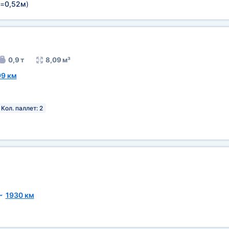
=
0,52м
)
0,9 т
8,09 м³
99 км
Кол. паллет: 2
~
1930 км