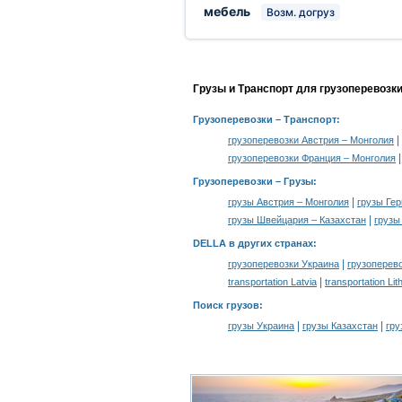
мебель
Возм. догруз
Грузы и Транспорт для грузоперевозк
Грузоперевозки
– Транспорт:
|
грузоперевозки Австрия – Монголия
грузоперевозки Франция – Монголия
Грузоперевозки –
Грузы
:
|
грузы Австрия – Монголия
грузы Ге
|
грузы Швейцария – Казахстан
грузы
DELLA в других странах
:
|
грузоперевозки Украина
грузоперев
|
transportation Latvia
transportation Lit
Поиск грузов
:
|
|
грузы Украина
грузы Казахстан
гру