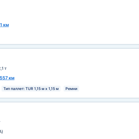
1 км
,1 т
557 км
Тип паллет: TUR 1,15 м х 1,15 м
Ремни
т
A)