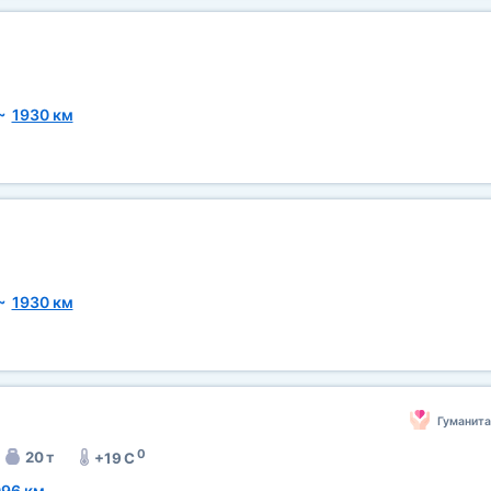
~
1930 км
~
1930 км
Гуманит
0
20 т
+19 C
96 км