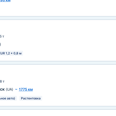
5 т
)
EUR 1,2 x 0,8 м
8 т
вск
(UA)
~
1775 км
ьное авто)
Растентовка