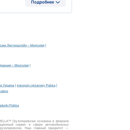
Подробнее
|
озки Лихтенштейн – Монголия
|
Франция – Монголия
|
|
я Україна
transport ciężarowy Polska
rutiere
adunki Polska
DELLA™ Грузоперевозки основана в феврале
ционный сервис в сфере автомобильных
узоперевозок. Наш главный приоритет —