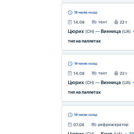
16 часов
назад
тент
14.08
22 т
Цюрих
Винница
(CH)
—
(UA)
тнп на паллетах
16 часов
назад
тент
14.08
22 т
Цюрих
Винница
(CH)
—
(UA)
тнп на паллетах
16 часов
назад
рефрижератор
07.08
Цюрих
Киев
(CH)
—
(UA)
~
20