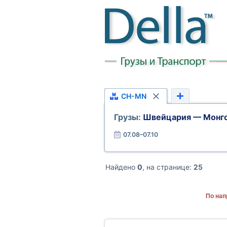
CH-MN
Грузы:
Швейцария — Монг
07.08–07.10
Найдено
0
, на странице:
25
По нап