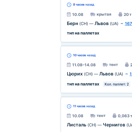
8 часов
назад
крытая
10.08
20 т
Берн
Львов
(CH)
—
(UA)
~
167
тнп на паллетах
10 часов
назад
тент
11.08–14.08
2
Цюрих
Львов
(CH)
—
(UA)
~
1
тнп на паллетах
Кол. паллет: 2
11 часов
назад
тент
10.08
0,063 
Листаль
Чернигов
(CH)
—
(U