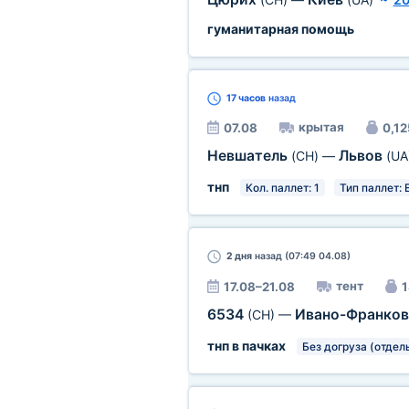
гуманитарная помощь
17 часов
назад
крытая
07.08
0,12
Невшатель
Львов
(CH)
—
(UA
тнп
Кол. паллет: 1
Тип паллет: 
2 дня
назад (07:49 04.08)
тент
17.08–21.08
1
6534
Ивано-Франко
(CH)
—
тнп в пачках
Без догруза (отдел