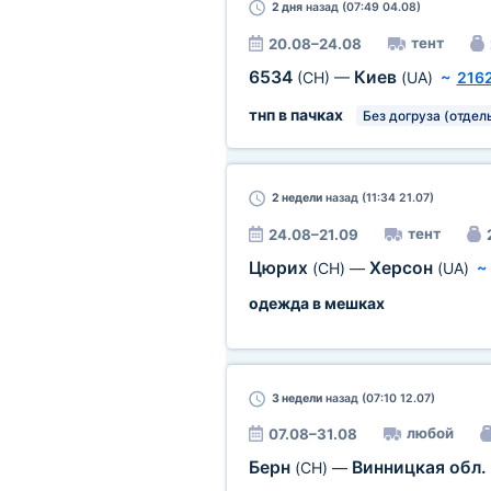
2 дня
назад (07:49 04.08)
тент
20.08–24.08
6534
Киев
(CH)
—
(UA)
~
216
тнп в пачках
Без догруза (отдел
2 недели
назад (11:34 21.07)
тент
24.08–21.09
Цюрих
Херсон
(CH)
—
(UA)
одежда в мешках
3 недели
назад (07:10 12.07)
любой
07.08–31.08
Берн
Винницкая обл.
(CH)
—