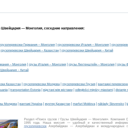
и Швейцария — Монголия, соседние направления:
|
|
грузоперевозки Германия – Монголия
грузоперевозки Италия – Монголия
грузоперев
|
|
грузоперевозки Швейцария – Казахстан
грузоперевозки Швейцария – Китай
|
|
|
рмания – Монголия
грузы Италия – Монголия
грузы Лихтенштейн – Монголия
грузы 
 Швейцария – Китай
|
|
|
озки Казахстан
грузоперевозки Молдова
грузоперевозки Грузия
вантажні перевезенн
|
|
|
|
huania
transportation Estonia
відстані між містами
odległości między miastami
distanţe 
|
|
|
|
|
зы Молдова
вантажі Україна
жүктер Қазақстан
marfuri Moldova
náklady Slovensko
ł
Раздел «Поиск грузов / Грузы Швейцария — Монголия». Компания 
1995 года. Наша миссия — удобный и качественный информа
грузоперевозок
Азербайджан — Азербайджан и международных гр