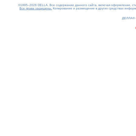
©1995–2026 DELLA. Все содержание данного сайта, включая оформление, стил
Все права защищены.
Копирование и размещение в других средствах информа
0.16(aws2)
070826-18:57:04
ДЕЛЛА®