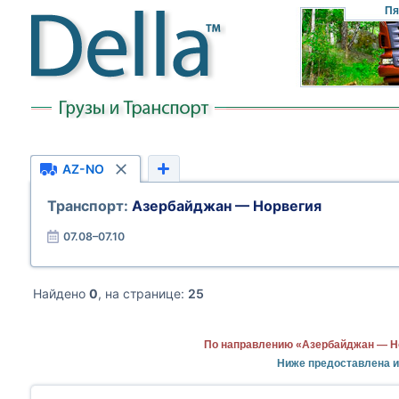
Пя
AZ-NO
Транспорт:
Азербайджан — Норвегия
07.08–07.10
Найдено
0
, на странице:
25
По направлению «Азербайджан — Но
Ниже предоставлена 