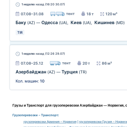
1 неделю
назад (16:20 30.07)
тент
07.08–31.08
18 т
120 м³
Баку
Одесса
Киев
Кишинев
(AZ)
—
(UA)
,
(UA)
,
(MD)
TIR
1 неделю
назад (12:26 29.07)
тент
07.08–25.12
20 т
86 м³
Азербайджан
Турция
(AZ)
—
(TR)
Кол. машин:
10
Грузы и Транспорт для грузоперевозки Азербайджан — Норвегия, 
Грузоперевозки
– Транспорт:
|
грузоперевозки Армения – Норвегия
грузоперевозки Грузия – Норвег