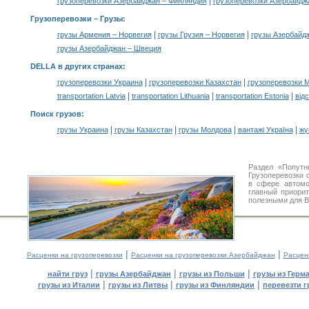
|
грузоперевозки Азербайджан – Финляндия
грузоперевозки Азербайдж
Грузоперевозки –
Грузы
:
|
|
грузы Армения – Норвегия
грузы Грузия – Норвегия
грузы Азербайд
грузы Азербайджан – Швеция
DELLA в других странах
:
|
|
грузоперевозки Украина
грузоперевозки Казахстан
грузоперевозки 
|
|
|
transportation Latvia
transportation Lithuania
transportation Estonia
від
Поиск грузов
:
|
|
|
|
грузы Украина
грузы Казахстан
грузы Молдова
вантажі Україна
жү
Раздел «Попутн
Грузоперевозки 
в сфере автом
главный приори
полезными для В
|
|
Расценки на грузоперевозки
Расценки на грузоперевозки Азербайджан
Расцен
|
|
|
найти груз
грузы Азербайджан
грузы из Польши
грузы из Герм
|
|
|
грузы из Италии
грузы из Литвы
грузы из Финляндии
перевезти г