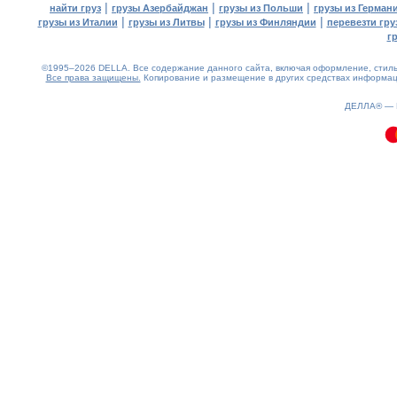
|
|
|
найти груз
грузы Азербайджан
грузы из Польши
грузы из Герман
|
|
|
грузы из Италии
грузы из Литвы
грузы из Финляндии
перевезти гру
г
©1995–2026 DELLA. Все содержание данного сайта, включая оформление, стиль 
Все права защищены.
Копирование и размещение в других средствах информаци
0.07(aws4)
090826-03:38:50
ДЕЛЛА® —