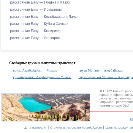
расстояние Баку — Гянджа и Казах
расстояние Баку — Исмаиллы
расстояние Баку — Кельбаджар и Лачын
расстояние Баку — Куба и Хачмаз
расстояние Баку — Кюрдамир
расстояние Баку — Ленкоран
Свободные грузы и попутный транспорт
грузы Азербайджан — Монако
грузы Монако — Азербайджан
грузоперевозки Азербайджан — Монако
грузоперевозки Монако — Азербайд
DELLA™
Расчет расс
сервис в сфере авт
расчета расстояний
например, расстояни
полезными для Вас!
г
|
|
Цена перевозки
Стоимость перевозки Азербайджан
Цены на междунар