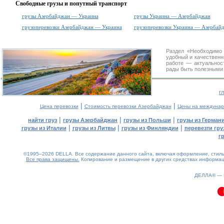
Свободные грузы и попутный транспорт
грузы Азербайджан — Украина
грузы Украина — Азербайджан
грузоперевозки Азербайджан — Украина
грузоперевозки Украина — Азербай
Раздел «Необходимо
удобный и качествен
работе — актуальнос
рады быть полезными 
г
|
|
Цена перевозки
Стоимость перевозки Азербайджан
Цены на междунар
|
|
|
найти груз
грузы Азербайджан
грузы из Польши
грузы из Герман
|
|
|
грузы из Италии
грузы из Литвы
грузы из Финляндии
перевезти гру
г
©1995–2026 DELLA. Все содержание данного сайта, включая оформление, стиль 
Все права защищены.
Копирование и размещение в других средствах информаци
0.12(aws4)
090826-10:38:31
ДЕЛЛА® —