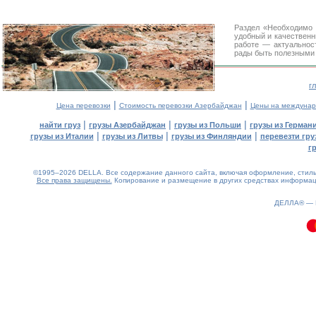
Раздел «Необходимо 
удобный и качествен
работе — актуальнос
рады быть полезными 
г
|
|
Цена перевозки
Стоимость перевозки Азербайджан
Цены на междунар
|
|
|
найти груз
грузы Азербайджан
грузы из Польши
грузы из Герман
|
|
|
грузы из Италии
грузы из Литвы
грузы из Финляндии
перевезти гру
г
©1995–2026 DELLA. Все содержание данного сайта, включая оформление, стиль 
Все права защищены.
Копирование и размещение в других средствах информаци
0.19(aws4)
080826-04:50:41
ДЕЛЛА® —