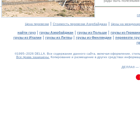
рады быть полезными 
г
|
|
Цена перевозки
Стоимость перевозки Азербайджан
Цены на междунар
|
|
|
найти груз
грузы Азербайджан
грузы из Польши
грузы из Герман
|
|
|
грузы из Италии
грузы из Литвы
грузы из Финляндии
перевезти гру
г
©1995–2026 DELLA. Все содержание данного сайта, включая оформление, стиль 
Все права защищены.
Копирование и размещение в других средствах информаци
0.12(aws3)
100826-09:23:57
ДЕЛЛА® —