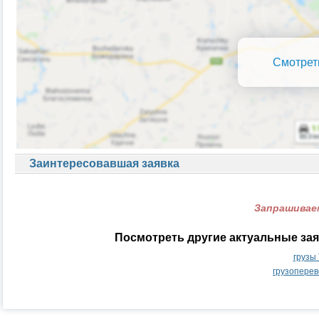
Смотрет
Заинтересовавшая заявка
Запрашиваем
Посмотреть другие актуальные за
грузы
грузопере