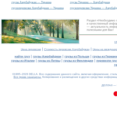
грузы Азербайджан — Украина
грузы Украина — Азербайджан
грузоперевозки Азербайджан — Украина
грузоперевозки Украина — Азербай
Раздел «Необходимо 
и качественный инфо
— актуальность инфор
полезными для Вас!
г
|
|
Цена перевозки
Стоимость перевозки Азербайджан
Цены на междунар
|
|
|
найти груз
грузы Азербайджан
грузы из Польши
грузы из Герман
|
|
|
грузы из Италии
грузы из Литвы
грузы из Финляндии
перевезти гру
г
©1995–2026 DELLA. Все содержание данного сайта, включая оформление, стиль 
Все права защищены.
Копирование и размещение в других средствах информаци
0.1(aws4)
080826-07:26:51
ДЕЛЛА® —