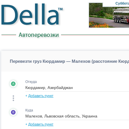
Суббот
Перевезти груз Кюрдамир — Малехов (расстояние Кю
Откуда
A
+
Добавить пункт
Куда
B
+
Добавить пункт