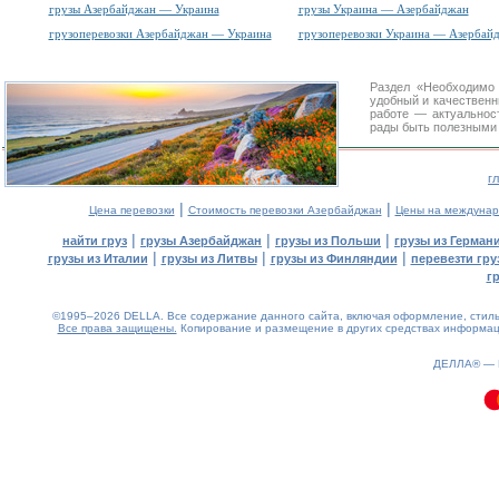
грузы Азербайджан — Украина
грузы Украина — Азербайджан
грузоперевозки Азербайджан — Украина
грузоперевозки Украина — Азербай
Раздел «Необходимо
удобный и качествен
работе — актуальнос
рады быть полезными 
г
|
|
Цена перевозки
Стоимость перевозки Азербайджан
Цены на междунар
|
|
|
найти груз
грузы Азербайджан
грузы из Польши
грузы из Герман
|
|
|
грузы из Италии
грузы из Литвы
грузы из Финляндии
перевезти гру
г
©1995–2026 DELLA. Все содержание данного сайта, включая оформление, стиль 
Все права защищены.
Копирование и размещение в других средствах информаци
0.12(aws2)
070826-18:54:24
ДЕЛЛА® —