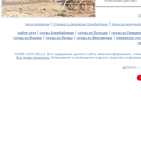
полезными для Вас!
г
|
|
Цена перевозки
Стоимость перевозки Азербайджан
Цены на междунар
|
|
|
найти груз
грузы Азербайджан
грузы из Польши
грузы из Герман
|
|
|
грузы из Италии
грузы из Литвы
грузы из Финляндии
перевезти гру
г
©1995–2026 DELLA. Все содержание данного сайта, включая оформление, стиль 
Все права защищены.
Копирование и размещение в других средствах информаци
0.12(aws3)
070826-09:19:53
ДЕЛЛА® —