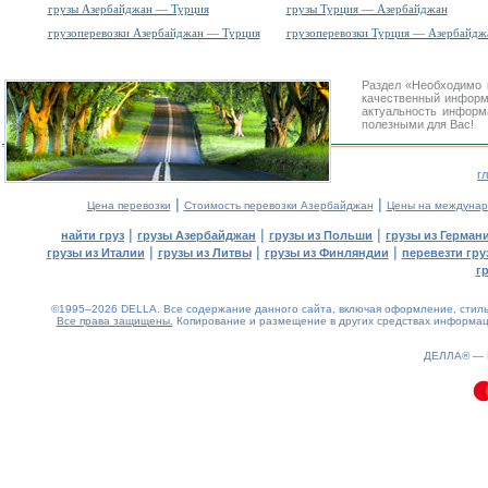
грузы Азербайджан — Турция
грузы Турция — Азербайджан
грузоперевозки Азербайджан — Турция
грузоперевозки Турция — Азербайдж
Раздел «Необходимо 
качественный информ
актуальность информа
полезными для Вас!
г
|
|
Цена перевозки
Стоимость перевозки Азербайджан
Цены на междунар
|
|
|
найти груз
грузы Азербайджан
грузы из Польши
грузы из Герман
|
|
|
грузы из Италии
грузы из Литвы
грузы из Финляндии
перевезти гру
г
©1995–2026 DELLA. Все содержание данного сайта, включая оформление, стиль 
Все права защищены.
Копирование и размещение в других средствах информаци
0.13(aws2)
060826-18:19:13
ДЕЛЛА® —