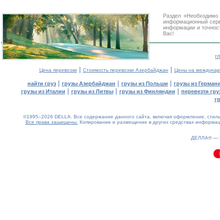
Раздел «Необходимо 
информационный сер
информации и точност
Вас!
г
|
|
Цена перевозки
Стоимость перевозки Азербайджан
Цены на междунар
|
|
|
найти груз
грузы Азербайджан
грузы из Польши
грузы из Герман
|
|
|
грузы из Италии
грузы из Литвы
грузы из Финляндии
перевезти гру
г
©1995–2026 DELLA. Все содержание данного сайта, включая оформление, стиль 
Все права защищены.
Копирование и размещение в других средствах информаци
0.09(aws2)
090826-19:01:24
ДЕЛЛА® —