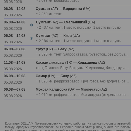
~ 2 088 км, рефрижератор
05.08.2026
06.08—14.08
Сумгаит
(AZ) —
Бородянка
(UA)
~ 2 360 км, тент
05.08.2026
06.08—14.08
Сумгаит
(AZ) —
Хмельницкий
(UA)
~ 2 437 км, тент, 1 место погрузки, 1 место выгрузки
05.08.2026
06.08—14.08
Сумгаит
(AZ) —
Киев
(UA)
~ 2 184 км, тент, 1 место погрузки, 1 место выгрузки
05.08.2026
06.08—07.08
Ургут
(UZ) —
Баку
(AZ)
~ 2 595 км, тент, Запрос ставки, груз готов., без догруза (отдельное авто), CMR, груз готов
05.08.2026
11.08—14.08
Кахраманмараш
(TR) —
Ходжавенд
(AZ)
тент, Таможня Баку, Выгрузка Ходжевенд, без догруза (отдельное авто), CMR
05.08.2026
06.08—10.08
Самар
(UA) —
Баку
(AZ)
~ 1 826 км, рефрижератор, Груз готов, без догруза (отдельное авто), CMR, температура: -18, груз готов
05.08.2026
06.08—07.08
Мокрая Калигорка
(UA) —
Мингечаур
(AZ)
~ 2 079 км, рефрижератор, без догруза (отдельное авто), температура: +2+4
05.08.2026
Компания DELLA™ Грузоперевозки успешно работает на рынке грузовых автомобил
международных грузоперевозок. Мы хорошо знаем этот рынок, знаем его плюсы,
необходимое количество предложений по перевозке груза от разных перевозчи