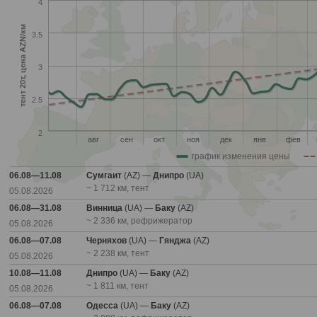
4
тент 20т, цена AZN/км
3.5
3
2.5
2
авг
сен
окт
ноя
дек
янв
фев
график изменения цены
06.08—11.08
Сумгаит
(AZ) —
Днипро
(UA)
~ 1 712 км, тент
05.08.2026
06.08—31.08
Винница
(UA) —
Баку
(AZ)
~ 2 336 км, рефрижератор
05.08.2026
06.08—07.08
Черняхов
(UA) —
Гянджа
(AZ)
~ 2 238 км, тент
05.08.2026
10.08—11.08
Днипро
(UA) —
Баку
(AZ)
~ 1 811 км, тент
05.08.2026
06.08—07.08
Одесса
(UA) —
Баку
(AZ)