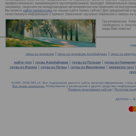
профессионально занимающиеся грузоперевозками) проходят обязательную проце
например, лицензию на международные автоперевозки или лицензию на внутренние
Вы можете
найти перевозчика
на нашем сайте прямо сейчас! Для предприятий и п
качественную информацию о прямых Заказчиках грузовых перевозок и заказы на г
Грузоперевозка Азер
свободного и попутн
рады Вам помочь!
гла
|
|
Цены на перевозки
Цены на перевозки Азербайджан
Цены на междун
|
|
|
найти груз
грузы Азербайджан
грузы из Польши
грузы из Германии
|
|
|
грузы из Италии
грузы из Литвы
грузы из Финляндии
перевезти груз
гру
©1995–2026 DELLA. Все содержание данного сайта, включая оформление, стиль и 
Все права защищены.
Копирование и размещение в других средствах информации 
Правила пользования сайтом
|
Политика кон
0.42(aws3)
060826-07:28:41
ДЕЛЛА® —
В