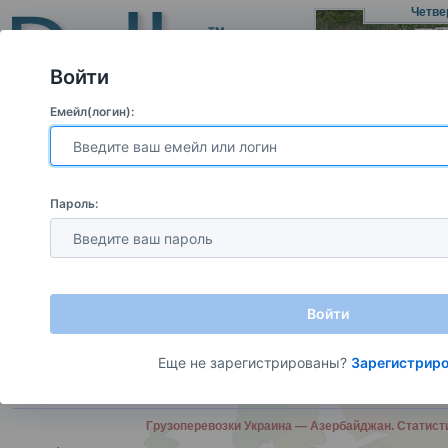
Четве
Войти
Емейл(логин):
Грузы Азербайджан
Международные Грузы
Транспорт Азер
Пароль:
Грузы для перевозки Азербайджан - Азербайджан
– прямой Заказчик автоперевозки (не оказывает экспедиционные либо диспетчерс
06.08—07.08
Коростышев
(UA) —
Баку
(AZ)
~ 2 350 км, тент, завантаження - черняхів замитнення-коростишів фрахт ваш розмитн. і розвант.-баку, номера сейчас, только перевозчик, на склад
04:21
Войти
06.08—10.08
Харьков
(UA) —
Баку
(AZ)
~ 1 766 км, рефрижератор, ПИСАТИ НА ВАЙБЕР, задняя
05.08.2026
Еще не зарегистрированы?
Зарегистрир
06.08—11.08
Сумгаит
(AZ) —
Кривой Рог
(UA)
~ 1 984 км, тент
05.08.2026
Грузоперевозки Украина — Азербайджан. Стати